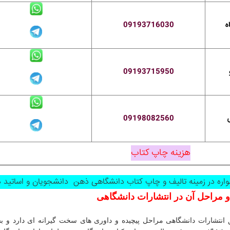
ه
09193716030
09193715950
09198082560
هزینه چاپ کتاب
اره در زمینه تالیف و چاپ کتاب دانشگاهی ذهن دانشجویان و اساتید دان
و مراحل آن در انتشارات دانشگاهی
انتشارات دانشگاهی مراحل پیچیده و داوری های سخت گیرانه ای دارد و بس