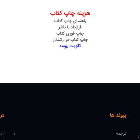
هزینه چاپ کتاب
راهنمای چاپ کتاب
قرارداد با ناشر
چاپ فوری کتاب
چاپ کتاب در ارشدان
تقویت رزومه
پیوند ها
درب
ترجمه
انت
میدان انقلاب، ابتدای کارگر جنوبی، کوچه رشتچی، پلاک 14،