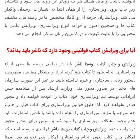
نخواهند داشت و مایل هستند هر چه زودتر این روند طی شود و کتابشان
زیر چاپ برود، ویراستاری را از همان ابتدا به انتشارات ارشدان واگذار
می کنند. ویراستاران حرفه ای و کاملا متخصص ما در زمینه های مختلف
کتاب ها و همچنین اصول و قواعد انواع ویراستاری، ویرایش علمی یا
محتوایی را با نهایت کیفیت و در کمترین زمان ممکن انجام می دهند.
آیا برای ویرایش کتاب قوانینی وجود دارد که ناشر باید بداند؟
ویرایش و چاپ کتاب توسط ناشر
باید در تمامی زمینه ها یعنی انواع
ویراستاری انجام شود تا کتاب هیچ گونه ایراد و مشکل معنایی، مفهومی،
دستور زبانی، ساختاری و غیره نداشته باشد در غیر این صورت سازمان
های دخیل در صدور مجوز مثل وزارت ارشاد پس از مشاهده چنین
ایراداتی توسط تیم ویراستاری خود، کتاب را عودت خواهند داد و مجوز
صادر نخواهند کرد. لذا طبق قوانین ویراستاری برای کتاب قبل از چاپ،
چه مترجم یا مؤلف ویراستاری را انجام داده باشد یا ناشر، انتشارات باید
عدم وجود مشکلات ویراستاری را تأیید کند و سپس برای صدور مجوز
ویرایش و چاپ کتاب توسط ناشر
درخواست دهد.
فرایندی پیوسته است که
امکان چاپ کتاب بدون انجام ویراستاری امکان پذیر نخواهد بود. ضمنا