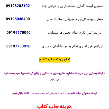
مسئول قیمت گذاری صفحه آرایی و طراحی جلد
102
82
82
0919
مسئول ویراستاری و تصویرگری ساعات اداری
6400
504
0919
0919
917
00
40
اپراتور غیر اداری تمام بخش ها شیدایی
0919
77
33
916
اپراتور غیر اداری تمام بخش ها آقای حمیدی
تماس، واتس اپ، تلگرام
از اینکه بستری برای دریافت مشاوره هایی بدون جانبداری و واقع گرایانه مهیا نمودیم، به خود
می بالیم.
قیمت حدودی چاپ کتاب
700 هزار تومان
(صفر تا صد: از آماده سازی کتاب، مجوز ها و چاپ)
هزینه چاپ کتاب