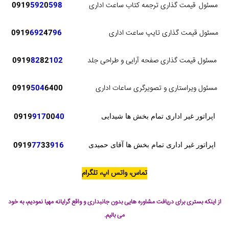
مسئول
قیمت گذاری ترجمه کتاب ساعت اداری
598
0
592
0919
مسئول قیمت گذاری تایپ ساعت اداری
96
47
692
0919
مسئول قیمت گذاری صفحه آرایی و طراحی جلد
102
82
82
0919
مسئول ویراستاری و تصویرگری ساعات اداری
6400
504
0919
0919
917
00
40
اپراتور غیر اداری تمام بخش ها شیدایی
0919
77
33
916
اپراتور غیر اداری تمام بخش ها آقای حمیدی
تماس، واتس اپ، تلگرام
از اینکه بستری برای دریافت مشاوره هایی بدون جانبداری و واقع گرایانه مهیا نمودیم، به خود
می بالیم.