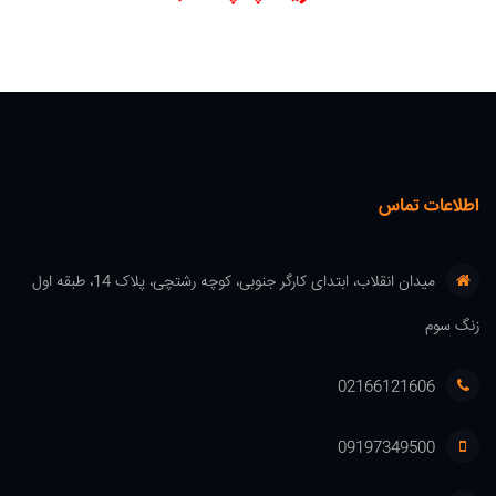
اطلاعات تماس
میدان انقلاب، ابتدای کارگر جنوبی، کوچه رشتچی، پلاک 14، طبقه اول
زنگ سوم
02166121606
09197349500