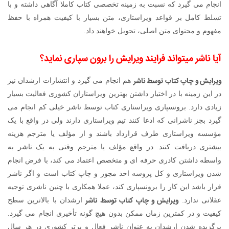
انجام می گیرد که نسبت به زمینه تخصصی کتاب کاملا آگاهی داشته و با
تسلط کامل بر قواعد ویراستاری، متن بسیار با کیفیت همراه با حفظ
مفهوم و محتوای متن اصلی، تحویل خواهند داد.
آیا ناشر میتواند فرایند ویرایش را برون سپاری نماید؟
ویرایش و چاپ کتاب توسط ناشر
هم انجام می گیرد و انتشارات ارشدان نیز
در این زمینه با در اختیار داشتن بهترین ویراستاران کشوری فعالیت بسیار
زیادی دارد. برونسپاری ویراستاری کتاب توسط ناشر خیلی کم انجام می
گیرد بجز ناشرانی که ادعا کنند تیم ویراستاری دارند ولی در واقع با یک
مؤسسه ویراستاری طرف قرارداد باشند و از مؤلف یا مترجم هزینه
بیشتری دریافت کنند. در واقع مؤلف یا مترجم وقتی به یک ناشر به
واسطه داشتن کادری حرفه ای و متخصص اعتماد می کند، با فرض انجام
شدن ویراستاری و کل پروسه اخذ مجوز و چاپ کتاب است و اگر ناشر
قرار باشد این کار را برونسپاری کند، عملا همکاری با چنین ناشری توجیه
ویرایش و چاپ کتاب توسط ناشر
عقلانی ندارد.
ارشدان با بالاترین سطح
کیفیت و در کمترین زمان ممکن بدون هیچ گونه تأخیری انجام می گیرد.
برگزیده شدن ارشدان به عنوان ناشر فعال و برتر کشوری در هر سال