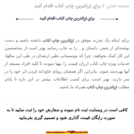
: درخواست استخدام شما با موفقیت انجام شد ساعت ۱۰:۴۰:۲۱ تاریخ
صفحه اصلی
برای ارزانترین چاپ کتاب اقدام کنید
۱۴۰۵/۵/۱۸
BillyAcist BillyAcist گرامی : درخواست استخدام شما با موفقیت
برای ارزانترین چاپ کتاب اقدام کنید
انجام شد ساعت ۹:۵۷:۳۳ تاریخ ۱۴۰۵/۵/۱۸
Vivod iz zapoya na domy_dgpn Vivod iz zapoya na
domy_dgpn گرامی : درخواست استخدام شما با موفقیت انجام شد
ارزانترین چاپ کتاب
برای اینکه یک تجربه موفق در
داشته باشید و دست
ساعت ۷:۲۳:۱۴ تاریخ ۱۴۰۵/۵/۱۸
نوشته‌ای از شعر، داستان و... را به چاپ رسانید بهتر است از متخصصین
Vivod iz zapoya na domy_biKi Vivod iz zapoya na
domy_biKi گرامی : درخواست استخدام شما با موفقیت انجام شد
این کار کمک بخواهید، چرا که موسساتی نظیر ارشدان در طی این سالها،
ساعت ۶:۴:۲۹ تاریخ ۱۴۰۵/۵/۱۸
خدمات ویژه چاپ کتاب ارزان قیمت را مهیا نمودند تا کلیه افراد مستعد از
آنها بهره‌مند شوند. بنابراین اگر همچنان رویای جاودانه کردن اثر خود را در
سر دارید، بهتر است برای کسب اطلاعات بیشتر در این باره تا پایان
ارزانترین چاپ کتاب
مطلب
همراه ما باشید.
کافی است در وبسایت ثبت نام نموده و سفارش خود را ثبت نمایید تا به
صورت رایگان قیمت گذاری شود و تصمیم گیری بفرمایید