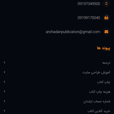
09197349500
09199170040
arshadanpublication@gmail.com
پیوند ها
ترجمه
آموزش طراحی سایت
چاپ کتاب
هزینه چاپ کتاب
شماره حساب ارشدان
خرید آنلاین کتاب