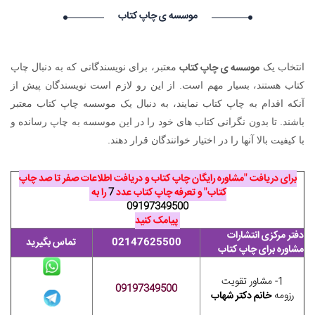
Vivod iz zapoya na domy_utSt Vivod iz zapoya na
موسسه ی چاپ کتاب
domy_utSt گرامی : درخواست استخدام شما با موفقیت انجام شد
ساعت ۲۱:۲۹:۴۶ تاریخ ۱۴۰۵/۵/۱۹
Kapelnica ot zapoya_nwst Kapelnica ot zapoya_nwst گرامی :
موسسه ی چاپ کتاب
انتخاب یک
معتبر، برای نویسندگانی که به دنبال چاپ
درخواست استخدام شما با موفقیت انجام شد ساعت ۶:۵۶:۵۷ تاریخ
۱۴۰۵/۵/۱۹
کتاب هستند، بسیار مهم است. از این رو لازم است نویسندگان پیش از
Vivod iz zapoya na domy_mpor Vivod iz zapoya na
آنکه اقدام به چاپ کتاب نمایند، به دنبال یک موسسه چاپ کتاب معتبر
domy_mpor گرامی : درخواست استخدام شما با موفقیت انجام شد
باشند. تا بدون نگرانی کتاب های خود را در این موسسه به چاپ رسانده و
ساعت ۳:۴۷:۶ تاریخ ۱۴۰۵/۵/۱۹
با کیفیت بالا آنها را در اختیار خوانندگان قرار دهند.
برای دریافت "مشاوره رایگان چاپ کتاب و دریافت اطلاعات صفر تا صد چاپ
کتاب" و تعرفه چاپ کتاب عدد
7
را به
09197349500
پیامک کنید
دفتر مرکزی انتشارات
02147625500
تماس بگیرید
مشاوره برای چاپ کتاب
1- مشاور تقویت
09197349500
رزومه
خانم دکتر شهاب