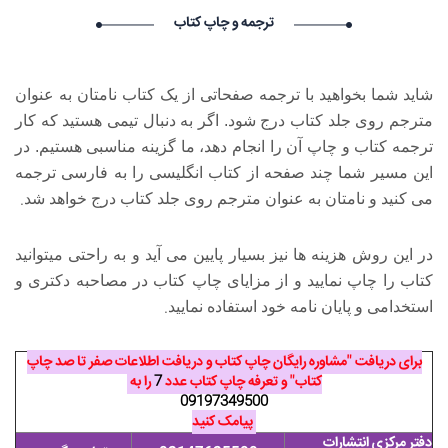
درخواست استخدام شما با موفقیت انجام شد ساعت ۴:۵:۴۹ تاریخ
ترجمه و چاپ کتاب
۱۴۰۵/۵/۱۷
Narkolog na dom_yeOl Narkolog na dom_yeOl گرامی :
درخواست استخدام شما با موفقیت انجام شد ساعت ۱:۱۲:۱۸ تاریخ
شاید شما بخواهید با ترجمه صفحاتی از یک کتاب نامتان به عنوان
۱۴۰۵/۵/۱۸
مترجم روی جلد کتاب درج شود. اگر به دنبال تیمی هستید که کار
Lychshie karnizi_ywpa Lychshie karnizi_ywpa گرامی :
درخواست استخدام شما با موفقیت انجام شد ساعت ۰:۱:۲۱ تاریخ
ترجمه کتاب و چاپ آن را انجام دهد، ما گزینه مناسبی هستیم. در
۱۴۰۵/۵/۱۸
این مسیر شما چند صفحه از کتاب انگلیسی را به فارسی ترجمه
Lychshie karnizi_xbKr Lychshie karnizi_xbKr گرامی : درخواست
.
می کنید و نامتان به عنوان مترجم روی جلد کتاب درج خواهد شد
استخدام شما با موفقیت انجام شد ساعت ۲۳:۵۹:۱۴ تاریخ ۱۴۰۵/۵/۱۷
در این روش هزینه ها نیز بسیار پایین می آید و به راحتی می­توانید
کتاب را چاپ نمایید و از مزایای چاپ کتاب در مصاحبه دکتری و
.
استخدامی و پایان نامه خود استفاده نمایید
برای دریافت "مشاوره رایگان چاپ کتاب و دریافت اطلاعات صفر تا صد چاپ
کتاب" و تعرفه چاپ کتاب عدد
7
را به
09197349500
پیامک کنید
دفتر مرکزی انتشارات