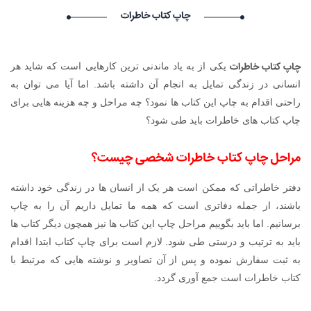
Lychshie karnizi_sbma Lychshie karnizi_sbma گرامی :
چاپ کتاب خاطرات
درخواست استخدام شما با موفقیت انجام شد ساعت ۸:۵۸:۱۱ تاریخ
۱۴۰۵/۵/۱۷
Narkolog na dom_kipt Narkolog na dom_kipt گرامی :
چاپ کتاب خاطرات
یکی از به یاد ماندنی ترین کارهایی است که شاید هر
درخواست استخدام شما با موفقیت انجام شد ساعت ۸:۱۴:۱۲ تاریخ
۱۴۰۵/۵/۱۷
انسانی در زندگی تمایل به انجام آن داشته باشد. اما آیا می توان به
Narkolog na dom_idSi Narkolog na dom_idSi گرامی :
راحتی اقدام به چاپ این کتاب ها نمود؟ چه مراحل و چه هزینه هایی برای
درخواست استخدام شما با موفقیت انجام شد ساعت ۴:۵:۴۹ تاریخ
چاپ کتاب های خاطرات باید طی شود؟
۱۴۰۵/۵/۱۷
مراحل
چاپ کتاب خاطرات
شخصی چیست؟
دفتر خاطراتی که ممکن است هر یک از انسان ها در زندگی خود داشته
باشند، از جمله دفاتری است که همه ما تمایل داریم آن را به چاپ
برسانیم. اما باید بگوییم مراحل چاپ این کتاب ها نیز همچون دیگر کتاب ها
باید به ترتیب و درستی طی شود. لازم است برای چاپ کتاب ابتدا اقدام
به ثبت سفارش نموده و پس از آن تصاویر و نوشته هایی که مرتبط با
کتاب خاطرات است جمع آوری گردد.