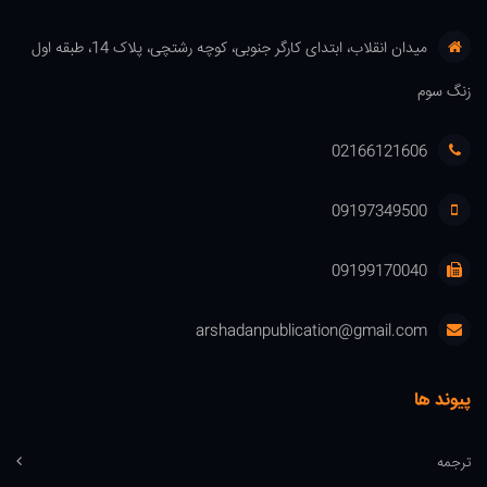
میدان انقلاب، ابتدای کارگر جنوبی، کوچه رشتچی، پلاک 14، طبقه اول
زنگ سوم
02166121606
09197349500
09199170040
arshadanpublication@gmail.com
پیوند ها
ترجمه