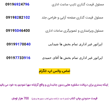
مسئول قیمت گذاری تایپ ساعت اداری
96
47
692
0919
مسئول قیمت گذاری صفحه آرایی و طراحی جلد
102
82
82
0919
مسئول ویراستاری و تصویرگری ساعات اداری
6400
504
0919
0919
917
00
40
اپراتور غیر اداری تمام بخش ها شیدایی
0919
77
33
916
اپراتور غیر اداری تمام بخش ها آقای حمیدی
تماس، واتس اپ، تلگرام
 اینکه بستری برای دریافت مشاوره هایی بدون جانبداری و واقع گرایانه مهیا نمودیم، به خود می بالیم
قیمت حدودی چاپ کتاب
700 هزار تومان
(صفر تا صد: از آماده سازی کتاب، مجوز ها و چاپ)