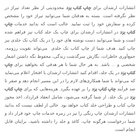
چاپ کتاب یزد
انتشارات ارشدان برای
محدودیتی از نظر تعداد تیراژ در
نظر نگرفته است. بسته به هدفتان شما می‌توانید تیراژ خود را مشخص
چاپ
کرده و سفارش خود را ثبت نمایید. جالب است که بدانید خدمات
کتاب یزد
در انتشارات ارشدان برای چاپ یک جلد کتاب نیز فراهم شده
است و شما می‌توانید دست نوشته های خود را در یک کتاب تک جلدی نیز
چاپ کنید. هدف شما از چاپ کتاب تک جلدی می‌تواند تقویت رزومه،
جمع‌آوری خاطرات، نگارش سرگذشت زندگی، محفوظ نگه داشتن اشعار
چاپ
شخصی و ... باشد. به هر حال شما با هر هدفی که بخواهید برای
کتاب یزد
در یک جلد، اقدام کنید انتشارات ارشدان با افتخار اعلام می‌نماید
که می‌تواند با شما همکاری‌های لازم را در این مسیر انجام دهد و صفر تا
چاپ کتاب یزد
چاپ کتاب
صد فرآیند
را بر عهده بگیرد. هزینه‌هایی که برای
یزد
در یک جلد، از شما گرفته می‌شود، شامل انعقاد قرارداد، اخذ مجوز
چاپ کتاب و طراحی جلد کتاب خواهد بود. خالی از لطف نیست که بدانید
انتشارات ارشدان چاپ رنگی را نیز در زمره خدمات چاپ خود قرار داد و
شما درخواست هرگونه چاپ، کاغذ و جلد را داشته باشید، برایتان قابل
انجام است.