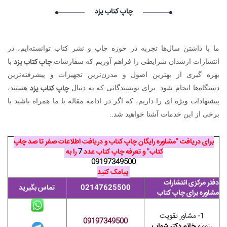
Kapelnica ot zapoya_nwst Kapelnica ot zapoya_nwst گرامی :
چاپ کتاب یزد
درخواست استخدام شما با موفقیت انجام شد ساعت ۶:۵۶:۵۷ تاریخ
۱۴۰۵/۵/۱۹
Vivod iz zapoya na domy_mpor Vivod iz zapoya na
ما با داشتن سال‌ها تجربه در حوزه چاپ و نشر کتاب توانسته‌ایم، در
domy_mpor گرامی : درخواست استخدام شما با موفقیت انجام شد
چاپ کتاب یزد
ساعت ۳:۴۷:۶ تاریخ ۱۴۰۵/۵/۱۹
انتشارات ارشدان شرایطی را فراهم آوریم که سفارشات
با
RonaldEmive RonaldEmive گرامی : درخواست استخدام شما با
بهره گیری از بهترین اصول و مدرن‌ترین تجهیزات و پیشرفته‌ترین
موفقیت انجام شد ساعت ۳:۳۱:۵۶ تاریخ ۱۴۰۵/۵/۱۹
چاپ کتاب یزد
دستگاه‌ها انجام شود. برای نویسندگانی که به دنبال
هستند،
پیشنهادات ویژه ای را داریم، که اگر در ادامه مقاله با ما همراه باشید با
برخی از این خدمات آشنا خواهید شد..
برای دریافت "مشاوره رایگان چاپ کتاب و دریافت اطلاعات صفر تا صد چاپ
کتاب" و تعرفه چاپ کتاب عدد
7
را به
09197349500
پیامک کنید
دفتر مرکزی انتشارات
02147625500
تماس بگیرید
مشاوره برای چاپ کتاب
1- مشاور تقویت
09197349500
رزومه
خانم دکتر شهاب