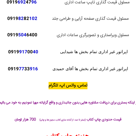
مسئول قیمت گذاری تایپ ساعت اداری
96
47
692
0919
مسئول قیمت گذاری صفحه آرایی و طراحی جلد
102
82
82
0919
مسئول ویراستاری و تصویرگری ساعات اداری
6400
504
0919
0919
917
00
40
اپراتور غیر اداری تمام بخش ها شیدایی
0919
77
33
916
اپراتور غیر اداری تمام بخش ها آقای حمیدی
تماس، واتس اپ، تلگرام
 اینکه بستری برای دریافت مشاوره هایی بدون جانبداری و واقع گرایانه مهیا نمودیم، به خود می بالیم
قیمت حدودی چاپ کتاب
700 هزار تومان
(صفر تا صد: از آماده سازی کتاب، مجوز ها و چاپ)