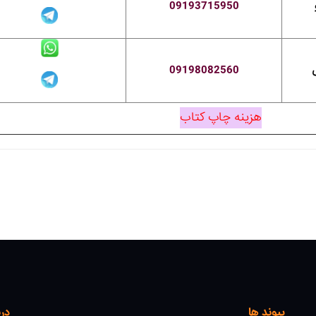
09193715950
09198082560
هزینه چاپ کتاب
پیوند ها
درب