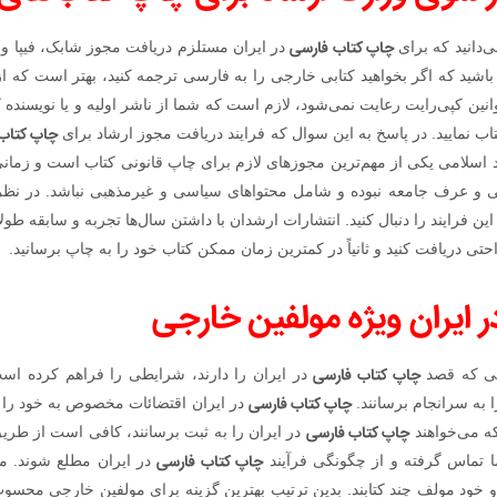
چاپ کتاب فارسی
‌دانید که برای
در ایران مستلزم دریافت مجوز شابک، فیپا و
 باشید که اگر بخواهید کتابی خارجی را به فارسی ترجمه کنید، بهتر است که از 
قوانین کپی‌رایت رعایت نمی‌شود، لازم است که شما از ناشر اولیه و یا نویسنده 
چاپ کتاب
ب نمایید. در پاسخ به این سوال که فرایند دریافت مجوز ارشاد برای
 اسلامی یکی از مهم‌ترین مجوزهای لازم برای چاپ قانونی کتاب است و زمانی
ی و عرف جامعه نبوده و شامل محتواهای سیاسی و غیرمذهبی نباشد. در نظر 
این فرایند را دنبال کنید. انتشارات ارشدان با داشتن سال‌ها تجربه و سابقه طول
احتی دریافت کنید و ثانیاً در کمترین زمان ممکن کتاب خود را به چاپ برسانید.
 ایران ویژه مولفین خارجی
چاپ کتاب فارسی
جی که قصد
در ایران را دارند، شرایطی را فراهم کرده است 
چاپ کتاب فارسی
به سرانجام برسانند.
در ایران اقتضائات مخصوص به خود را دا
چاپ کتاب فارسی
که می‌خواهند
در ایران را به ثبت برسانند، کافی است از طریق
چاپ کتاب فارسی
ا تماس گرفته و از چگونگی فرآیند
در ایران مطلع شوند. م
و خود مولف چند کتابند. بدین ترتیب بهترین گزینه برای مولفین خارجی محسو