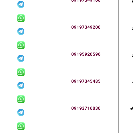
09197349100
09197349200
09195920596
09197345485
ه
09193716030