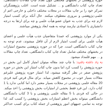
حوزه پژوهشی از بخشهای مختلفی چون تعداد چاپ مقالات دانشگاهی،
تعداد چاپ کتاب دانشگاهی و ... تشکیل شده است. اغلب پژوهشگران
تمرکز خود را بر چاپ مقالات در مجلات مختلف داخلی و خارجی اعم از
علمی-پژوهشی و مروری معطوف میکنند. حال آنکه برای کسب امتیاز
لازم چه برای جذب به عنوان عضو هیأت علمی و چه برای ارتقا به درجه
دانشیاری یا استادی نیازمند توجه به همه ابعاد پژوهش میباشند.
یکی از موارد پژوهشی که عمدتا متقاضیان جذب هیأت علمی و اعضای
هیأت علمی برای کسب امتیاز لازم از آن غافل میشوند، عدم توجه به
چاپ کتاب دانشگاهی است. چرا که در حوزه پژوهشی مجموع امتیازات
در بخشهای مختلف شامل تعداد چاپ کتاب دانشگاهی، تعداد چاپ مقالات
و ... مهم قلمداد میشود.
به یاد داشته باشید:
با چاپ چند مقاله میتوان امتیاز کامل این بخش در
حوزه پژوهش را کسب کرد اما بدون چاپ کتاب امتیاز این بخش در حوزه
پژوهش صفر در نظر گرفته میشود، لذا امتیاز حوزه پژوهش علیرغم
مقالات بسیار خوب در مجموع کاهش مییابد.
برای مثال فرض کنید فردی
20 مقاله علمی پژوهشی در مجلات بسیار معتبر دارد اما کتابی ندارد یا 1
کتاب دارد، این فرد فقط بخشی از امتیازات بخش پژوهشی را اخذ میکند.
در حالی که فردی با 5 مقاله علمی پژوهشی و با 3 کتاب دانشگاهی
دانشگاهی میتواند بخش اعظم امتیازات بخش پژوهشی را کسب کند. لذا
توجه به تمامی جنبههای امور پژوهشی از جمله کتاب برای کسب حداکثر