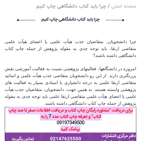
صفحه اصلی
چرا باید کتاب دانشگاهی چاپ کنیم
۱۴۰۵/۵/۱۸
Vivod iz zapoya na domy_emmt Vivod iz zapoya na
چرا باید کتاب دانشگاهی چاپ کنیم
domy_emmt گرامی : درخواست استخدام شما با موفقیت انجام شد
ساعت ۱۵:۴۰:۲۷ تاریخ ۱۴۰۵/۵/۱۸
Marcuscoato Marcuscoato گرامی : درخواست استخدام شما با
موفقیت انجام شد ساعت ۱۴:۵۱:۱۹ تاریخ ۱۴۰۵/۵/۱۸
چرا دانشجویان، متقاضیان جذب هیأت علمی یا اعضای هیآت علمی
Philiprella Philiprella گرامی : درخواست استخدام شما با موفقیت
متقاضی ارتقا، باید توجه جدی به مقوله پژوهش از جمله چاپ کتاب
انجام شد ساعت ۱۳:۴۶:۵۳ تاریخ ۱۴۰۵/۵/۱۸
دانشگاهی داشته باشند؟
امروزه در دانشگاهها، فعالیتهای پژوهشی نسبت به فعالیت آموزشی نقش
پررنگتری دارند. از این رو دانشجویان متقاضی جذب هیأت علمی و اساتید
متقاضی ارتقا علمی به درجه دانشیاری یا استادی بسیار به فعالیت های
پژوهشی وابسته هستند. به همین جهت، دانشجویان، متقاضیان جذب هیأت
علمی یا اعضای هیآت علمی متقاضی ارتقا علمی باید توجه جدی به مقوله
پژوهش از جمله چاپ کتاب دانشگاهی داشته باشند.
برای دریافت "مشاوره رایگان چاپ کتاب و دریافت اطلاعات صفر تا صد چاپ
کتاب" و تعرفه چاپ کتاب عدد
7
را به
09197349500
پیامک کنید
دفتر مرکزی انتشارات
02147625500
تماس بگیرید