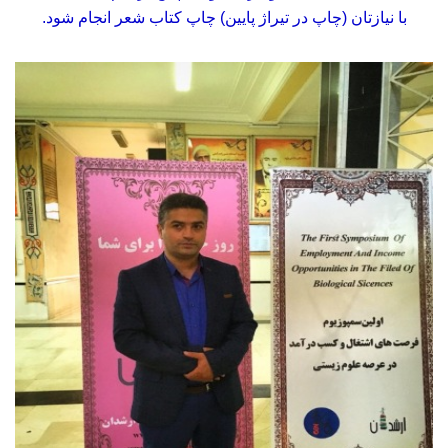
با نیازتان (چاپ در تیراژ پایین) چاپ کتاب شعر انجام شود.