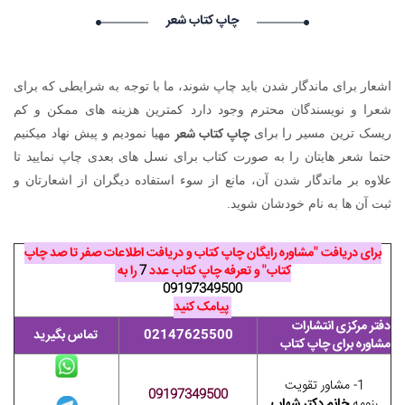
: درخواست استخدام شما با موفقیت انجام شد ساعت ۱۰:۴۰:۲۱ تاریخ
چاپ کتاب شعر
۱۴۰۵/۵/۱۸
BillyAcist BillyAcist گرامی : درخواست استخدام شما با موفقیت
انجام شد ساعت ۹:۵۷:۳۳ تاریخ ۱۴۰۵/۵/۱۸
اشعار برای ماندگار شدن باید چاپ شوند، ما با توجه به شرایطی که برای
Vivod iz zapoya na domy_dgpn Vivod iz zapoya na
domy_dgpn گرامی : درخواست استخدام شما با موفقیت انجام شد
شعرا و نویسندگان محترم وجود دارد کمترین هزینه های ممکن و کم
ساعت ۷:۲۳:۱۴ تاریخ ۱۴۰۵/۵/۱۸
چاپ کتاب شعر
ریسک ترین مسیر را برای
مهیا نمودیم و پیش نهاد می­کنیم
Vivod iz zapoya na domy_biKi Vivod iz zapoya na
حتما شعر هایتان را به صورت کتاب برای نسل های بعدی چاپ نمایید تا
domy_biKi گرامی : درخواست استخدام شما با موفقیت انجام شد
علاوه بر ماندگار شدن آن، مانع از سوء استفاده دیگران از اشعارتان و
ساعت ۶:۴:۲۹ تاریخ ۱۴۰۵/۵/۱۸
ثبت آن ها به نام خودشان شوید.
برای دریافت "مشاوره رایگان چاپ کتاب و دریافت اطلاعات صفر تا صد چاپ
کتاب" و تعرفه چاپ کتاب عدد
7
را به
09197349500
پیامک کنید
دفتر مرکزی انتشارات
02147625500
تماس بگیرید
مشاوره برای چاپ کتاب
1- مشاور تقویت
09197349500
رزومه
خانم دکتر شهاب