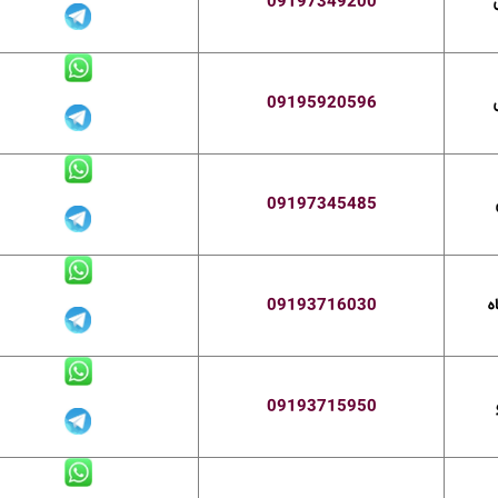
09197349200
09195920596
09197345485
ه
09193716030
09193715950