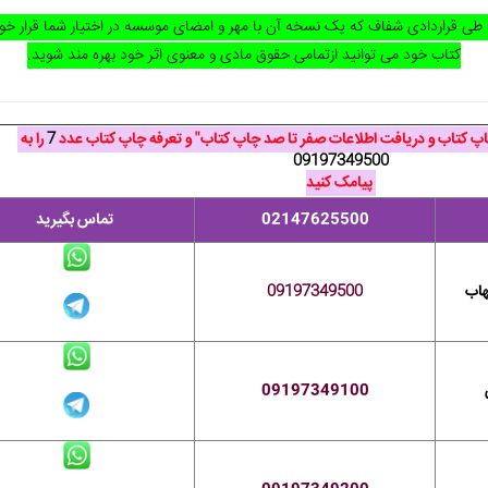
 طی قراردادی شفاف که یک نسخه آن با مهر و امضای موسسه در اختیار شما قرار خ
کتاب خود می توانید ازتمامی حقوق مادی و معنوی اثر خود بهره مند شوید.
چاپ کتاب و دریافت اطلاعات صفر تا صد چاپ کتاب" و تعرفه چاپ کتاب عدد
7
را به
09197349500
پیامک کنید
02147625500
تماس بگیرید
هاب
09197349500
09197349100