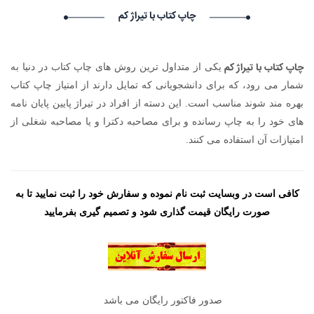
۱۴۰۵/۵/۱۷
چاپ کتاب با تیراژ کم
Narkolog na dom_idSi Narkolog na dom_idSi گرامی :
درخواست استخدام شما با موفقیت انجام شد ساعت ۴:۵:۴۹ تاریخ
۱۴۰۵/۵/۱۷
چاپ کتاب با تیراژ کم
یکی از متداول ترین روش های چاپ کتاب در دنیا به
Lychshie karnizi_moOl Lychshie karnizi_moOl گرامی :
درخواست استخدام شما با موفقیت انجام شد ساعت ۴:۵:۴۹ تاریخ
شمار می رود، که برای دانشجویانی که تمایل دارند از امتیاز چاپ کتاب
۱۴۰۵/۵/۱۷
بهره مند شوند مناسب است. این دسته از افراد در تیراژ پایین پایان نامه
LarrySkavY LarrySkavY گرامی : درخواست استخدام شما با موفقیت
های خود را به چاپ رسانده و برای مصاحبه دکترا و یا مصاحبه شغلی از
انجام شد ساعت ۳:۲۳:۲۴ تاریخ ۱۴۰۵/۵/۱۷
امتیازات آن استفاده می کنند.
کافی است در وبسایت ثبت نام نموده و سفارش خود را ثبت نمایید تا به
صورت رایگان قیمت گذاری شود و تصمیم گیری بفرمایید
صدور فاکتور رایگان می باشد