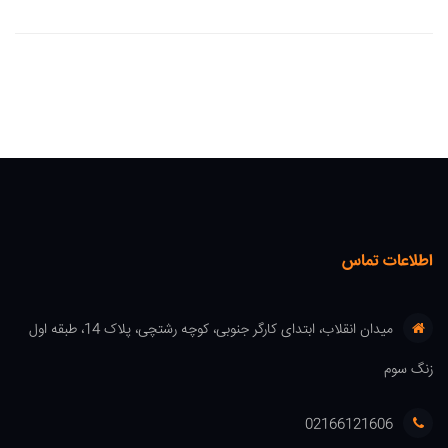
اطلاعات تماس
میدان انقلاب، ابتدای کارگر جنوبی، کوچه رشتچی، پلاک 14، طبقه اول
زنگ سوم
02166121606