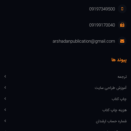
09197349500
09199170040
arshadanpublication@gmail.com
پیوند ها
ترجمه
آموزش طراحی سایت
چاپ کتاب
هزینه چاپ کتاب
شماره حساب ارشدان