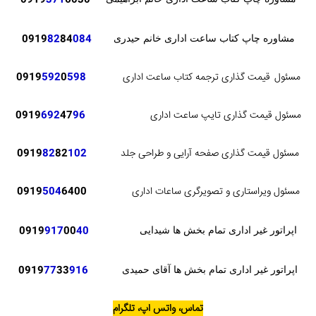
371
6030
0919
82
84
084
0919
مشاوره چاپ کتاب ساعت اداری خانم حیدری
مسئول
قیمت گذاری ترجمه کتاب ساعت اداری
598
0
592
0919
مسئول قیمت گذاری تایپ ساعت اداری
96
47
692
0919
مسئول قیمت گذاری صفحه آرایی و طراحی جلد
102
82
82
0919
مسئول ویراستاری و تصویرگری ساعات اداری
6400
504
0919
0919
917
00
40
اپراتور غیر اداری تمام بخش ها شیدایی
0919
77
33
916
اپراتور غیر اداری تمام بخش ها آقای حمیدی
تماس، واتس اپ، تلگرام