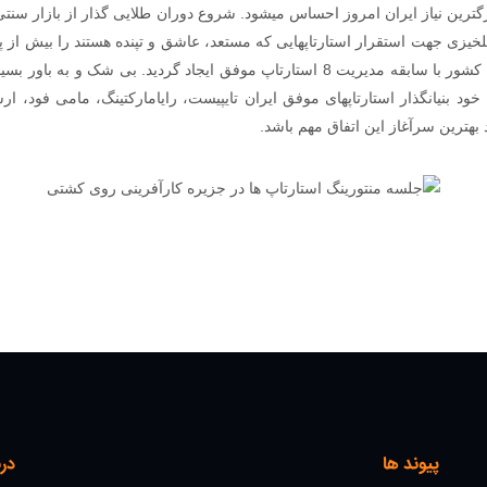
رگترین نیاز ایران امروز احساس میشود. شروع دوران طلایی گذار از بازار سنتی 
صلخیزی جهت استقرار استارتاپهایی که مستعد، عاشق و تپنده هستند را بیش از 
با حمایت یکی از بزرگترین کارافرینان کشور با سابقه مدیریت 8 استارتاپ موفق ایجاد گ
 خود بنیانگذار استارتاپهای موفق ایران تایپیست، رایامارکتینگ، مامی فود، ار
پیوند ها
درب