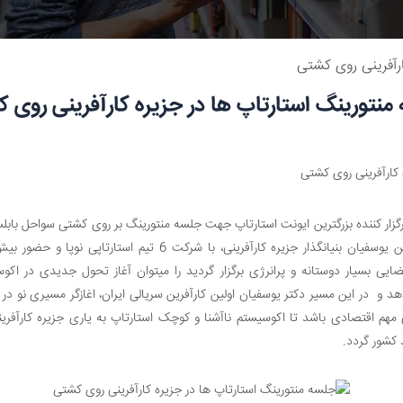
رآفرینی روی کشتی
منتورینگ استارتاپ ها در جزیره کارآفرینی روی 
یی بسیار دوستانه و پرانرژی برگزار گردید را میتوان آغاز تحول جدیدی در اکو
د و در این مسیر دکتر یوسفیان اولین کارآفرین سریالی ایران، اغازگر مسیری نو در
هم اقتصادی باشد تا اکوسیستم ناآشنا و کوچک استارتاپ به یاری جزیره کارآفرین
 کشور گردد.