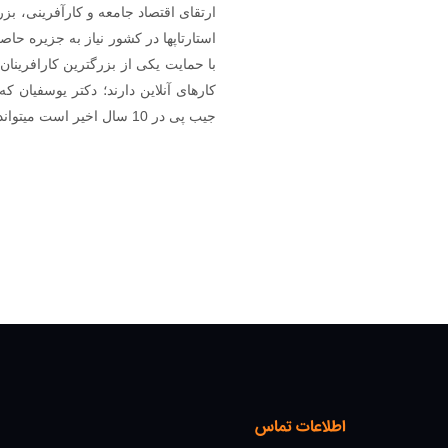
ارتقای اقتصاد جامعه و کارآفرینی، بز
استارتاپها در کشور نیاز به جزیره حا
کارهای آنلاین دارند؛ دکتر یوسفیان که
جیب پی در 10 سال اخیر است میتواند بهترین سرآغاز این اتفاق مهم باشد.
اطلاعات تماس