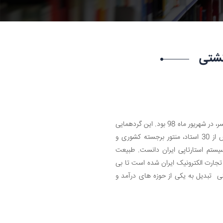
کشتی
برای اولین بار در کشور، جزیره کارآفرینی برگزار کننده بزرگترین ایونت استارتاپ جهت جلسه منتورینگ بر روی کشتی سواحل بابلسر، در شهریور ماه 98 بود. این گردهمایی
استارتاپی که به همت دکتر شمس الدین یوسفیان بنیانگذار جزیره کارآفرینی، با شرکت 6 تیم استارتاپی نوپا و حضور بیش از 30 استاد، منتور برجسته کشوری و
سیستم استارتاپی ایران دانست. طبیعت
 تجارت الکترونیک ایران شده است تا بی
ی تبدیل به یکی از حوزه های درآمد و