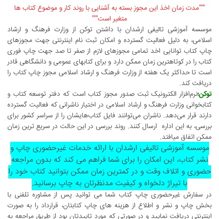
"""مدت زمان اخذ این مجوز بسته به آشنایی با روند کار و موضوع کتاب ها
متغیر است"""
موسسه آموزشی تالیفی ارشدان با داشتن توکن از وزارت فرهنگ و ارشاد
اسلامی، به دلیل فعالیت گسترده و امکان ثبت نام اینترنتی جهت مجوزهای
چاپ کتاب توانایی اخد تمامی مجوزهای لازم از صفر تا صد جهت چاپ فوری
کتاب را در کوتاهترین زمان ممکن دارد و برای کتابهای عمومی و دانشگاهی قادر
است تا حداکثر یک هفته از وزارت فرهنگ و ارشاد اسلامی مجوز چاپ کتاب را
دریافت کند.
توکن؛
نرم‌افزار الکترونیک ثبت صدور مجوز کتاب است که دفتر توسعه کتاب و
کتابخوانی وزارت فرهنگ و ارشاد اسلامی در اختیار ناشرانی که فعالیت گسترده
دارند قرار می‌دهد. ناشران می‌توانند فایل کتاب‌هایشان را از سراسر کشور برای
بررسی، به این اداره ارسال کنند. روند بررسی در این حالت در سریع ترین زمان
ممکن اتفاق میافتد.
موسسه آموزشی تالیفی ارشدان با ارائه خدمات غیرحضوری چاپ و
نشر کتاب، این امکان را برای شما فراهم می کند که بدون
مراجعه
حضوری و اتلاف وقت و در کمترین زمان ممکن بتوانید کتاب خود را
با تیراژ دلخواه و کیفیت مدنظرتان به چاپ برسانید.
در سفارش غیرحضوری چاپ کتاب شما می توانید پس از مشاوره تلفنی با
بخش چاپ و نشر و اطلاع از هزینه های چاپ کتابتان، قرارداد را به صورت
اینترنتی دریافت نمایید و در صورتی که مورد تاییدتان بود از طریق مراجعه به