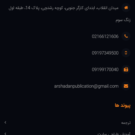
میدان انقلاب، ابتدای کارگر جنوبی، کوچه رشتچی، پلاک 14، طبقه اول
زنگ سوم
02166121606
09197349500
09199170040
arshadanpublication@gmail.com
پیوند ها
ترجمه
آموزش طراحی سایت