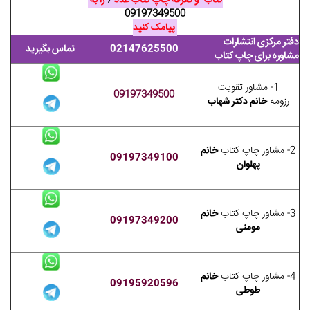
کتاب" و تعرفه چاپ کتاب عدد
7
را به
09197349500
پیامک کنید
دفتر مرکزی انتشارات
02147625500
تماس بگیرید
مشاوره برای چاپ کتاب
1- مشاور تقویت
09197349500
رزومه
خانم دکتر شهاب
2- مشاور چاپ کتاب
خانم
09197349100
پهلوان
3- مشاور چاپ کتاب
خانم
09197349200
مومنی
4- مشاور چاپ کتاب
خانم
09195920596
طوطی