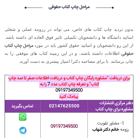
۱۴۰۵/۵/۱۶
مراحل چاپ کتاب حقوقی
Narkolog na dom_zzsr Narkolog na dom_zzsr گرامی :
درخواست استخدام شما با موفقیت انجام شد ساعت ۳:۴۸:۵۴ تاریخ
۱۴۰۵/۵/۱۶
بدون تردید چاپ کتاب های خاص، می تواند در رزومه عملی و شغلی
Narkolog na dom_ouOn Narkolog na dom_ouOn گرامی :
درخواست استخدام شما با موفقیت انجام شد ساعت ۳:۱۶:۴۱ تاریخ
اساتید دانشگاه ها و دانشجویان تکمیلی تاثیر فوق العاده ای داشته باشد.
۱۴۰۵/۵/۱۶
مراحل چاپ کتاب
از این رو دانشجویان و اساتید حقوق کشور باید در مورد
Narkolog na dom_fpma Narkolog na dom_fpma گرامی :
حقوقی
اطلاعات داشته باشند، و در این زمینه کتاب های موفقی را به
درخواست استخدام شما با موفقیت انجام شد ساعت ۲۳:۳۴:۴۶ تاریخ
چاپ برسانند. تا برای مصاحبه دکترا امتیاز بیشتری به دست آورند.
۱۴۰۵/۵/۱۵
برای دریافت "مشاوره رایگان چاپ کتاب و دریافت اطلاعات صفر تا صد چاپ
کتاب" و تعرفه چاپ کتاب عدد
7
را به
09197349500
پیامک کنید
دفتر مرکزی انتشارات
02147625500
تماس بگیرید
مشاوره برای چاپ کتاب
1- مشاور تقویت
09197349500
رزومه
خانم دکتر شهاب