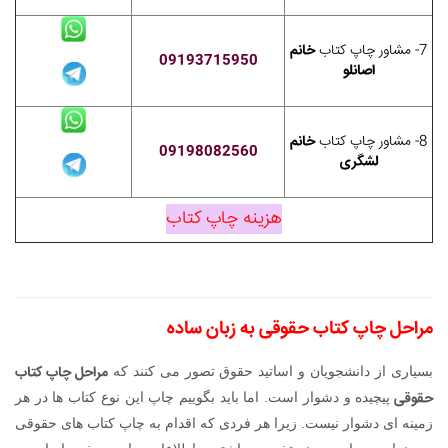
7- مشاور چاپ کتاب
خانم
09193715950
اصانلو
8- مشاور چاپ کتاب
خانم
09198082560
لشگری
هزینه چاپ کتاب
مراحل چاپ کتاب حقوقی
به زبان ساده
مراحل چاپ کتاب
بسیاری از دانشجویان و اساتید حقوق تصور می کنند که
حقوقی
پیچیده و دشوار است. اما باید بگوییم چاپ این نوع کتاب ها در هر
زمینه ای دشوار نیست. زیرا هر فردی که اقدام به چاپ کتاب های حقوقی