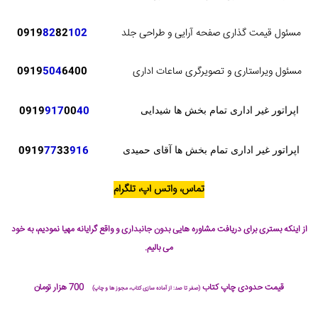
مسئول قیمت گذاری صفحه آرایی و طراحی جلد
102
82
82
0919
مسئول ویراستاری و تصویرگری ساعات اداری
6400
504
0919
0919
917
00
40
اپراتور غیر اداری تمام بخش ها شیدایی
0919
77
33
916
اپراتور غیر اداری تمام بخش ها آقای حمیدی
تماس، واتس اپ، تلگرام
از اینکه بستری برای دریافت مشاوره هایی بدون جانبداری و واقع گرایانه مهیا نمودیم، به خود
می بالیم.
قیمت حدودی چاپ کتاب
700 هزار تومان
(صفر تا صد: از آماده سازی کتاب، مجوز ها و چاپ)