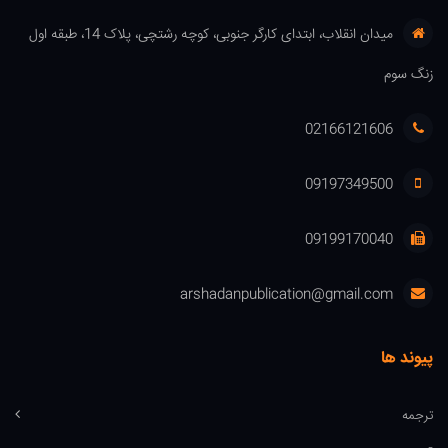
میدان انقلاب، ابتدای کارگر جنوبی، کوچه رشتچی، پلاک 14، طبقه اول
زنگ سوم
02166121606
09197349500
09199170040
arshadanpublication@gmail.com
پیوند ها
ترجمه