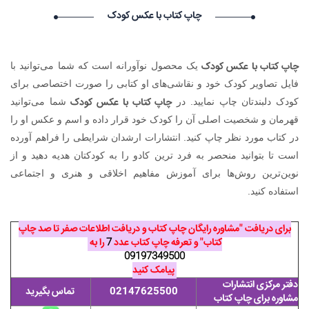
استخدام شما با موفقیت انجام شد ساعت ۶:۲۶:۴۸ تاریخ ۱۴۰۵/۵/۱۵
چاپ کتاب با عکس کودک
Narkolog na dom_znmi Narkolog na dom_znmi گرامی :
درخواست استخدام شما با موفقیت انجام شد ساعت ۱۹:۴:۵۵ تاریخ
۱۴۰۵/۵/۱۵
چاپ کتاب با عکس کودک
یک محصول نوآورانه است که شما می‌توانید با
Narkolog na dom_ujPi Narkolog na dom_ujPi گرامی :
درخواست استخدام شما با موفقیت انجام شد ساعت ۱۹:۰:۳ تاریخ
فایل تصاویر کودک خود و نقاشی‌های او کتابی را صورت اختصاصی برای
۱۴۰۵/۵/۱۵
چاپ کتاب با عکس کودک
کودک دلبندتان چاپ نمایید. در
شما می‌توانید
قهرمان و شخصیت اصلی آن را کودک خود قرار داده و اسم و عکس او را
در کتاب مورد نظر چاپ کنید. انتشارات ارشدان شرایطی را فراهم آورده
است تا بتوانید منحصر به فرد ترین کادو را به کودکتان هدیه دهید و از
نوین‌ترین روش‌ها برای آموزش مفاهیم اخلاقی و هنری و اجتماعی
استفاده کنید.
برای دریافت "مشاوره رایگان چاپ کتاب و دریافت اطلاعات صفر تا صد چاپ
کتاب" و تعرفه چاپ کتاب عدد
7
را به
09197349500
پیامک کنید
دفتر مرکزی انتشارات
02147625500
تماس بگیرید
مشاوره برای چاپ کتاب