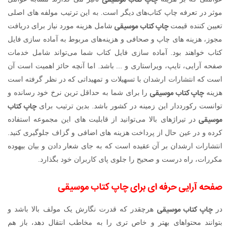
چاپ کتاب موسیقی
موثر در تعرفه چاپ کتاب‌های دیگر است. به این ترتیب مولفه های اصلی
چاپ کتاب موسیقی
تعیین کننده قیمت
شامل هزینه مورد نیاز برای دریافت
مجوز، هزینه های چاپ و صحافی و هزینه‌های مربوط به آماده سازی فایل
کتاب خواهند بود. آماده سازی فایل کتاب شما می‌تواند شامل خدمات
صفحه آرایی، تایپ، ویراستاری و ... باشد. اما آنچه حائز اهمیت است آن
است که انتشارات ارشدان با تسهیلات و تمهیداتی که در نظر گرفته است
چاپ کتاب موسیقی
هزینه
را برای شما به حداقل ترین نرخ خود رسانده و
چاپ کتاب
توانست رکورددار این زمینه در کشور باشد. بدین ترتیب برای
موسیقی
در تیراژهای بالا می‌توانید از قابلیت های این مجموعه استفاده
کرده و در عین حال از پرداخت هزینه های اضافی و گزاف جلوگیری کنید.
انتشارات ارشدان بر آن عقیده است که به جای شعار دادن و بیان بیهوده
مکررات، راه درست و صحیح را جلوی پای کاربران خود بگذارد.
صفحه آرایی حرفه ای برای چاپ کتاب موسیقی
چاپ کتاب موسیقی
در
هرچقدر که قدرت نگارش یک مولف بالا باشد و
بتوانند محتواهای بهتر و خاص تری را به مخاطب انتقال دهد، باز هم