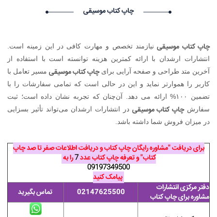
۱۴۰۵/۵/۱۷
چاپ کتاب موسیقی
Narkolog na dom_yysn Narkolog na dom_yysn گرامی :
درخواست استخدام شما با موفقیت انجام شد ساعت ۲۱:۲۱:۰ تاریخ
۱۴۰۵/۵/۱۶
چاپ کتاب موسیقی
نیازمند تخصص و مهارت کافی در این زمینه است.
Vivod iz zapoya na domy_jhSr Vivod iz zapoya na
domy_jhSr گرامی : درخواست استخدام شما با موفقیت انجام شد
انتشارات ارشدان با ارائه کمترین هزینه توانسته است با استفاده از
ساعت ۱۵:۵۶:۱۳ تاریخ ۱۴۰۵/۵/۱۷
چاپ کتاب موسیقی
آخرین متد طراحی و صفحه آرایی برای
مسیر تعامل با
Lychshie karnizi_sbma Lychshie karnizi_sbma گرامی :
کاربر را هموارتر نماید و این در حالی است که تمامی سفارشات را با
درخواست استخدام شما با موفقیت انجام شد ساعت ۸:۵۸:۱۱ تاریخ
تضمین ۱۰۰% ارائه می دهد. آن‌چنان که تجربه نشان داده است؛ ثبت
۱۴۰۵/۵/۱۷
چاپ کتاب موسیقی
سفارش
در انتشارات ارشدان می‌تواند تأثیر بسزایی
در میزان فروش شما داشته باشد.
برای دریافت "مشاوره رایگان چاپ کتاب و دریافت اطلاعات صفر تا صد چاپ
کتاب" و تعرفه چاپ کتاب عدد
7
را به
09197349500
پیامک کنید
دفتر مرکزی انتشارات
02147625500
تماس بگیرید
مشاوره برای چاپ کتاب