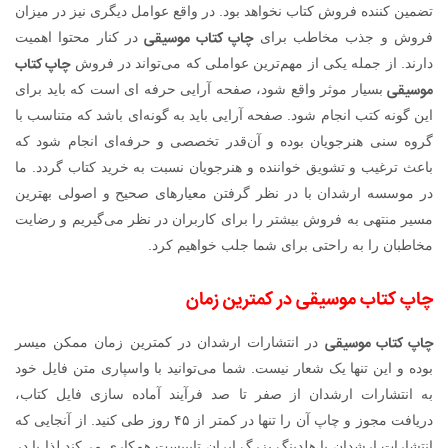
تضمین کننده فروش کتاب نخواهد بود. در واقع عوامل دیگری نیز در میزان
چاپ کتاب موسیقی
فروش و جذب مخاطب برای
در کنار محتوا اهمیت
چاپ کتاب
دارند. از جمله یکی از مهم‌ترین عواملی که می‌تواند در فروش
موسیقی
بسیار موثر واقع شود، صفحه آرایی حرفه ای است که باید برای
این گونه کتب انجام شود. صفحه آرایی باید به گونه‌ای باشد که متناسب با
گروه سنی هنرجویان بوده و آن‌قدر تخصصی و حرفه‌ای انجام شود که
باعث ترغیب و تشویق خواننده و هنرجویان نسبت به خرید کتاب گردد. ما
در موسسه ارشدان با در نظر گرفتن معیارهای صحیح و اصولی بهترین
مسیر منتهی به فروش بیشتر را برای کاربران در نظر می‌گیریم و رضایت
مخاطبان را به راحتی برای شما جلب خواهیم کرد.
چاپ کتاب موسیقی در کمترین زمان
چاپ کتاب موسیقی
در انتشارات ارشدان در کمترین زمان ممکن میسر
بوده و این تنها یک شعار نیست. شما می‌توانید با واسپاری متن فایل خود
به انتشارات ارشدان از صفر تا صد فرآیند آماده سازی فایل کتاب،
دریافت مجوز و چاپ آن را تنها در کمتر از ۴۵ روز طی کنید. از آنجایی که
انتشارات ارشدان با هلدینگ بزرگ ایران تایپیست همکاری می‌کند لذا با در