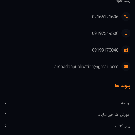
زنگ سوم
02166121606
09197349500
09199170040
arshadanpublication@gmail.com
پیوند ها
ترجمه
آموزش طراحی سایت
چاپ کتاب