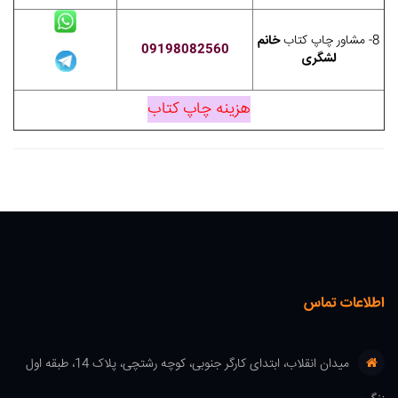
8- مشاور چاپ کتاب
خانم
09198082560
لشگری
هزینه چاپ کتاب
اطلاعات تماس
میدان انقلاب، ابتدای کارگر جنوبی، کوچه رشتچی، پلاک 14، طبقه اول