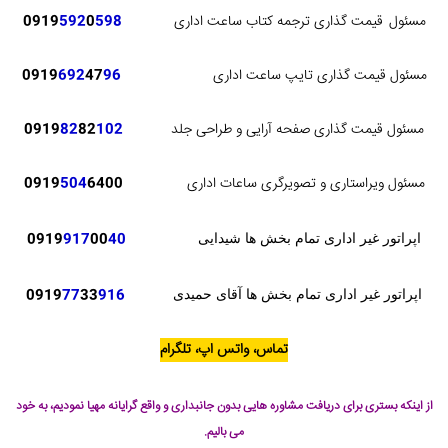
مسئول
قیمت گذاری ترجمه کتاب ساعت اداری
598
0
592
0919
مسئول قیمت گذاری تایپ ساعت اداری
96
47
692
0919
مسئول قیمت گذاری صفحه آرایی و طراحی جلد
102
82
82
0919
مسئول ویراستاری و تصویرگری ساعات اداری
6400
504
0919
0919
917
00
40
اپراتور غیر اداری تمام بخش ها شیدایی
0919
77
33
916
اپراتور غیر اداری تمام بخش ها آقای حمیدی
تماس، واتس اپ، تلگرام
از اینکه بستری برای دریافت مشاوره هایی بدون جانبداری و واقع گرایانه مهیا نمودیم، به خود
می بالیم.