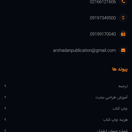
02166121606
09197349500
09199170040
arshadanpublication@gmail.com
پیوند ها
ترجمه
آموزش طراحی سایت
چاپ کتاب
هزینه چاپ کتاب
شماره حساب ارشدان