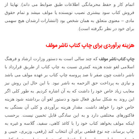
اتمام کار و حفظ محرمانگی اطلاعات طبق ضوابط می داند). نهایتا از
فروش کتاب سود بیشتری نصیب نویسنده یا مولف میشد و تمام حقوق
مادی – معنوی متعلق به همان شخص بود (انتشارات ارشدان هیچ سهمی
برای خود در نظر نگرفته است).
هزینه برآوردی برای چاپ کتاب ناشر مولف
چاپ کتاب ناشر مولف
که چند سالی است به دستور وزارت ارشاد و فرهنگ
اسلامی لغو شده هزینه کمتری نسبت به چاپ کتاب از طریق قرارداد با
ناشر داشت چون صفر تا صد پروسه چاپ کتاب بر عهده مولف می باشد
و نیازی به پرداخت حق الزحمه به ناشر نبود. با این حال این روش نیز
معایب زیاد خاص خود را داشت که به آن اشاره کردیم. به طور کلی اگر
این روند به شکل سابق فعال شود و دستور لغو آن برداشته شود هزینه
خاص خود را خواهد داشت. مقدار هزینه برآوردی و کلی آن بستگی به
فاکتورهای مختلفی دارد و به این سادگی قابل تخمین نیست. برحسب
اینکه مولف بخواهد کتاب خود را با کاغذ کاهی، سفید، گلاسه و غیره به
چاپ برساند، چه نوع قطعی برای آن انتخاب کند (رقعی، وزیری، جیبی و