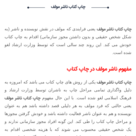
درخواست استخدام شما با موفقیت انجام شد ساعت ۰:۱:۲۱ تاریخ
چاپ کتاب ناشر مولف
۱۴۰۵/۵/۱۸
oformit osago onlain_xnEa oformit osago onlain_xnEa گرامی
: درخواست استخدام شما با موفقیت انجام شد ساعت ۱۰:۴۰:۲۱ تاریخ
چاپ کتاب ناشر مولف
یعنی فرایندی که مولف در نقش نویسنده و ناشر (به
۱۴۰۵/۵/۱۸
BillyAcist BillyAcist گرامی : درخواست استخدام شما با موفقیت
شکل شخص حقیقی و بدون داشتن مجوز سازمانی) اقدام به چاپ کتاب
انجام شد ساعت ۹:۵۷:۳۳ تاریخ ۱۴۰۵/۵/۱۸
خودش می کند. این روند چند سالی است که توسط وزارت ارشاد لغو
Vivod iz zapoya na domy_dgpn Vivod iz zapoya na
شده است.
domy_dgpn گرامی : درخواست استخدام شما با موفقیت انجام شد
ساعت ۷:۲۳:۱۴ تاریخ ۱۴۰۵/۵/۱۸
مفهوم ناشر مولف در چاپ کتاب
چاپ کتاب ناشر مولف
یکی از روش های چاپ کتاب می باشد که امروزه به
دلیل واگذاری تمامی مراحل چاپ به ناشران توسط وزارت ارشاد و
چاپ کتاب ناشر مولف
فرهنگ اسلامی لغو شده است. با این حال مفهوم
یعنی حالتی که فرد مولف به هر دلیلی قصد داشته باشد هم به عنوان
نویسنده و هم به عنوان ناشر فعالیت داشته باشد و خودش گرفتن مجوزها
و مراحل چاپ کتاب را طی کند. این گونه افراد مجوز سازمانی ندارند و
یک شخص حقیقی محسوب می شوند که با هزینه شخصی اقدام به