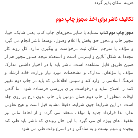
هزینه امکان پذیر گردد.
تکالیف ناشر برای اخذ مجوز چاپ دوم
مجوز چاپ دوم کتاب
مشابه با سایر مجوزهای چاپ کتاب یعنی شابک، فیپا،
مجوز چاپ و مجوز حق پخش یا اعلام وصول، توسط ناشر انجام می گیرد
و مؤلف یا مترجم امکان ثبت درخواست و پیگیری ندارد. کل روند کار
مجددا به شکل آنلاین و اینترنتی است و استعلام نتیجه صدور مجوز هم از
همین طریق قابل مشاهده است. ناشر باید با در اختیار داشتن مدارک
مؤلف یا مؤلفان، مدارک و مشخصات مورد نیاز وزارت خانه ارشاد و
فرهنگ اسلامی را وارد کند و سپس اطلاعاتی که باید در چاپ دوم تغییر
کنند را اصلاح نماید و درخواست برای بررسی فرستاده شود. اما گاهی
اوقات منظور از چاپ دوم همان دومین بار چاپ بدون درج بر روی جلد
است. در این شرایط چون شرایط دقیقا مشابه قبل است و هیچ تفاوتی
ندارد لذا قرارداد جدید با مؤلف منعقد می گردد و از لحاظ مالی نیز
تخفیف های ویژه ای می گیرد. با این حال روندی که ناشر باید طی کند
پیچیده و مبهم نیست و به سادگی و در اسرع وقت طی می شود.