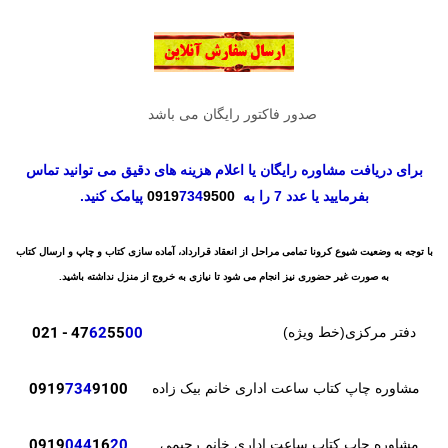
صدور فاکتور رایگان می باشد
برای دریافت مشاوره رایگان یا اعلام هزینه های دقیق می توانید تماس
بفرمایید یا عدد 7 را به
9500
734
0919
پیامک کنید.
با توجه به وضعیت شیوع کرونا تمامی مراحل از انعقاد قرارداد، آماده سازی کتاب و چاپ و ارسال کتاب
به صورت غیر حضوری نیز انجام می شود تا نیازی به خروج از منزل نداشته باشید.
- 021
47
62
55
00
دفتر مرکزی(خط ویژه)
0919
734
9100
مشاوره چاپ کتاب ساعت اداری خانم بیک زاده
0919
044
16
20
مشاوره چاپ کتاب ساعت اداری خانم رحیمی