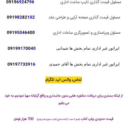
مسئول قیمت گذاری تایپ ساعت اداری
96
47
692
0919
مسئول قیمت گذاری صفحه آرایی و طراحی جلد
102
82
82
0919
مسئول ویراستاری و تصویرگری ساعات اداری
6400
504
0919
0919
917
00
40
اپراتور غیر اداری تمام بخش ها شیدایی
0919
77
33
916
اپراتور غیر اداری تمام بخش ها آقای حمیدی
تماس، واتس اپ، تلگرام
از اینکه بستری برای دریافت مشاوره هایی بدون جانبداری و واقع گرایانه مهیا نمودیم، به خود
می بالیم.
قیمت حدودی چاپ کتاب
700 هزار تومان
(صفر تا صد: از آماده سازی کتاب، مجوز ها و چاپ)