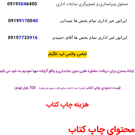
مسئول ویراستاری و تصویرگری ساعات اداری
6400
504
0919
0919
917
00
40
اپراتور غیر اداری تمام بخش ها شیدایی
0919
77
33
916
اپراتور غیر اداری تمام بخش ها آقای حمیدی
تماس، واتس اپ، تلگرام
 اینکه بستری برای دریافت مشاوره هایی بدون جانبداری و واقع گرایانه مهیا نمودیم، به خود می بالیم
قیمت حدودی چاپ کتاب
700 هزار تومان
(صفر تا صد: از آماده سازی کتاب، مجوز ها و چاپ)
هزینه چاپ کتاب
 محتوای چاپ کتاب