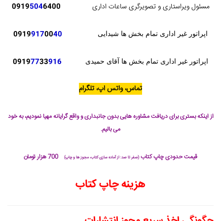
مسئول ویراستاری و تصویرگری ساعات اداری
6400
504
0919
0919
917
00
40
اپراتور غیر اداری تمام بخش ها شیدایی
0919
77
33
916
اپراتور غیر اداری تمام بخش ها آقای حمیدی
تماس، واتس اپ، تلگرام
از اینکه بستری برای دریافت مشاوره هایی بدون جانبداری و واقع گرایانه مهیا نمودیم، به خود
می بالیم.
قیمت حدودی چاپ کتاب
700 هزار تومان
(صفر تا صد: از آماده سازی کتاب، مجوز ها و چاپ)
هزینه چاپ کتاب
چگونگی اخذ سریع مجوز انتشارات