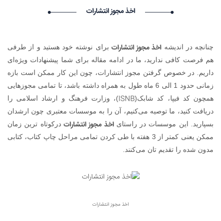
درخواست استخدام شما با موفقیت انجام شد ساعت ۱۹:۴:۵۵ تاریخ
اخذ مجوز انتشارات
۱۴۰۵/۵/۱۵
Narkolog na dom_ujPi Narkolog na dom_ujPi گرامی :
درخواست استخدام شما با موفقیت انجام شد ساعت ۱۹:۰:۳ تاریخ
اخذ مجوز انتشارات
چنانچه در اندیشه
برای نوشته خود هستید و از طرفی
۱۴۰۵/۵/۱۵
avet mirakyan_fxet avet mirakyan_fxet گرامی : درخواست
هم فرصت کافی ندارید، ما در ادامه مقاله برای شما پیشنهادات ویژ‌ه‌ای
استخدام شما با موفقیت انجام شد ساعت ۱۶:۴۴:۵۳ تاریخ ۱۴۰۵/۵/۱۶
داریم. در خصوص گرفتن مجوز انتشارات، چون این کار ممکن است بازه
Skam-pyblikaciya_fiSt Skam-pyblikaciya_fiSt گرامی :
زمانی حدود 1 الی 6 ماه طول به همراه داشته باشد، تا تمامی مجوزهایی
درخواست استخدام شما با موفقیت انجام شد ساعت ۱۰:۵۷:۱۶ تاریخ
ISNB
همچون کد فیپا، کد شابک(
)، وزارت فرهنگ و ارشاد اسلامی را
۱۴۰۵/۵/۱۶
دریافت کنید، ما توصیه می‌کنیم، آن را به موسسات معتبری چون ارشدان
اخذ مجوز انتشارات
بسپارید. این موسسات در راستای
درکوتاه ترین زمان
ممکن یعنی کمتر از 3 هفته با طی کردن تمامی مراحل چاپ کتاب، کتابی
مدون شده را تقدیم تان می‌کنند.
اخذ مجوز انتشارات