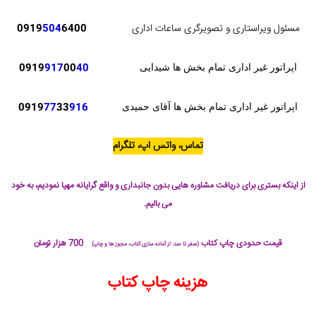
مسئول ویراستاری و تصویرگری ساعات اداری
6400
504
0919
0919
917
00
40
اپراتور غیر اداری تمام بخش ها شیدایی
0919
77
33
916
اپراتور غیر اداری تمام بخش ها آقای حمیدی
تماس، واتس اپ، تلگرام
از اینکه بستری برای دریافت مشاوره هایی بدون جانبداری و واقع گرایانه مهیا نمودیم، به خود
می بالیم.
قیمت حدودی چاپ کتاب
700 هزار تومان
(صفر تا صد: از آماده سازی کتاب، مجوز ها و چاپ)
هزینه چاپ کتاب