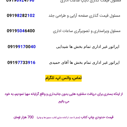
مسئول قیمت گذاری تایپ ساعت اداری
96
47
692
0919
مسئول قیمت گذاری صفحه آرایی و طراحی جلد
102
82
82
0919
مسئول ویراستاری و تصویرگری ساعات اداری
6400
504
0919
0919
917
00
40
اپراتور غیر اداری تمام بخش ها شیدایی
0919
77
33
916
اپراتور غیر اداری تمام بخش ها آقای حمیدی
تماس، واتس اپ، تلگرام
از اینکه بستری برای دریافت مشاوره هایی بدون جانبداری و واقع گرایانه مهیا نمودیم، به خود
می بالیم.
قیمت حدودی چاپ کتاب
700 هزار تومان
(صفر تا صد: از آماده سازی کتاب، مجوز ها و چاپ)