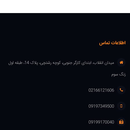
اطلاعات تماس
میدان انقلاب، ابتدای کارگر جنوبی، کوچه رشتچی، پلاک 14، طبقه اول
زنگ سوم
02166121606
09197349500
09199170040