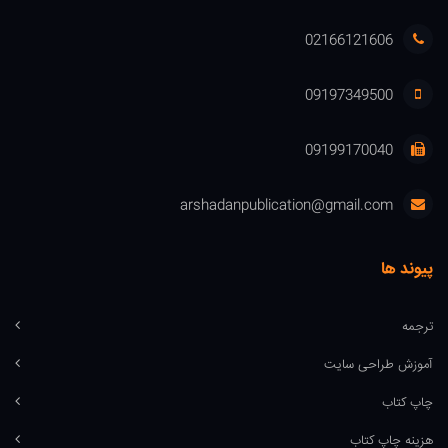
02166121606
09197349500
09199170040
arshadanpublication@gmail.com
پیوند ها
ترجمه
آموزش طراحی سایت
چاپ کتاب
هزینه چاپ کتاب