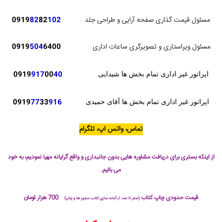
مسئول قیمت گذاری صفحه آرایی و طراحی جلد
102
82
82
0919
مسئول ویراستاری و تصویرگری ساعات اداری
6400
504
0919
0919
917
00
40
اپراتور غیر اداری تمام بخش ها شیدایی
0919
77
33
916
اپراتور غیر اداری تمام بخش ها آقای حمیدی
تماس، واتس اپ، تلگرام
از اینکه بستری برای دریافت مشاوره هایی بدون جانبداری و واقع گرایانه مهیا نمودیم، به خود
می بالیم.
قیمت حدودی چاپ کتاب
700 هزار تومان
(صفر تا صد: از آماده سازی کتاب، مجوز ها و چاپ)