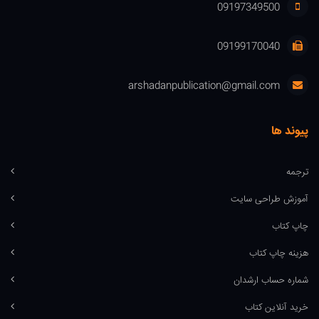
09197349500
09199170040
arshadanpublication@gmail.com
پیوند ها
ترجمه
آموزش طراحی سایت
چاپ کتاب
هزینه چاپ کتاب
شماره حساب ارشدان
خرید آنلاین کتاب