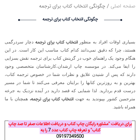
Mejdynarodnie plateji_busr Mejdynarodnie plateji_busr
صفحه اصلی
چگونگی انتخاب کتاب برای ترجمه
گرامی : درخواست استخدام شما با موفقیت انجام شد ساعت ۵:۲۶:۲۸
تاریخ ۱۴۰۵/۵/۱۵
چگونگی انتخاب کتاب برای ترجمه
Mejdynarodnie plateji_ftei Mejdynarodnie plateji_ftei گرامی :
درخواست استخدام شما با موفقیت انجام شد ساعت ۵:۱۴:۵۶ تاریخ
۱۴۰۵/۵/۱۵
Narkolog na dom_mmkl Narkolog na dom_mmkl گرامی :
انتخاب کتاب برای ترجمه
بسیاری اوقات افراد به منظور
دچار سردرگمی
درخواست استخدام شما با موفقیت انجام شد ساعت ۱:۱:۶ تاریخ
هستند، چرا که دقیق نمی‌دانند کدام کتاب مناسب این کار است. در این
۱۴۰۵/۵/۱۵
هنگام وجود یک راهنمای خوب در گزینش کتاب برای ترجمه نقش بسزایی
را ایفا می‌کند. در موسسه چاپ ارشدان،کارشناسان متخصصی وجود
دارند که پس از شنیدن علایق و نظرات شما در خصوص ترجمه کتاب،
بهترین و به روزترین کتابها را برایتان معرفی می‌کنند تا شما در مسیر
درست قدم بردارید. لذا شمایی که قصد دارید در آینده نزدیک به جرعه
انتخاب کتاب برای ترجمه،
مترجمین کشور بپیوندید به جهت
همچنان با ما
همراه باشید.
برای دریافت "مشاوره رایگان چاپ کتاب و دریافت اطلاعات صفر تا صد چاپ
کتاب" و تعرفه چاپ کتاب عدد
7
را به
09197349500