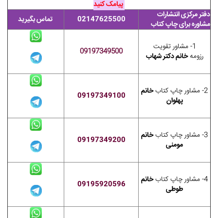
پیامک کنید
دفتر مرکزی انتشارات
02147625500
تماس بگیرید
مشاوره برای چاپ کتاب
1- مشاور تقویت
09197349500
رزومه
خانم دکتر شهاب
2- مشاور چاپ کتاب
خانم
09197349100
پهلوان
3- مشاور چاپ کتاب
خانم
09197349200
مومنی
4- مشاور چاپ کتاب
خانم
09195920596
طوطی