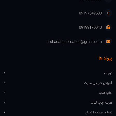
09197349500
09199170040
arshadanpublication@gmail.com
پیوند ها
ترجمه
آموزش طراحی سایت
چاپ کتاب
هزینه چاپ کتاب
شماره حساب ارشدان