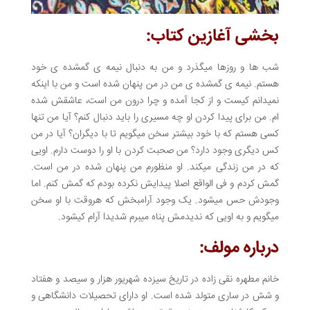
بخشی آغازین کتاب:
شب ها و روزها میگذرد و من به دنبال نیمه ی گمشده ی خود
هستم. نیمه ی گمشده ی من در من پنهان شده است و من با اینکه
نمیدانم کیست و از کجا آمده و چرا درون من است، عاشقش شده
ام. من برای پیدا کردن او چه مسیری را باید دنبال کنم؟ آیا من تنها
کسی هستم که با خود بیشتر سخن میگویم تا با دیگران؟ آیا در من
کس دیگری وجود دارد؟ من صحبت کردن با او را دوست دارم. اویی
که در من زندگی میکند. او منظورم من پنهان شده در من است.
گمش کردم و فی الواقع اصلا پیدایش نکرده بودم که گمش کنم. اما
وجودش حس میشود. یک وجود آرامبخش که هروقت با او سخن
میگویم و به اویی که ندیدمش پناه میبرم شدیدا آرام کیشود.
درباره مولف:
خانم مطهره نقی زاده در تاریخ سیزده شهریور هزار و سیصد و هفتاد
و شش در ساری متولد شده است. او دارای تحصیلات دانشگاهی و