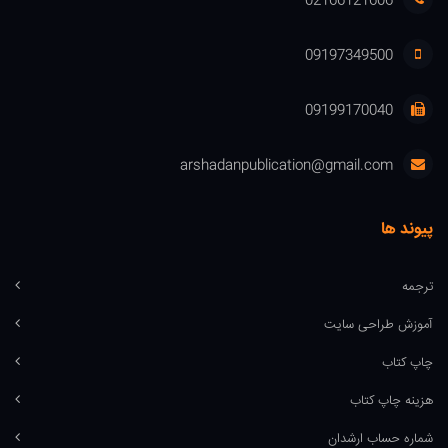
02166121606
09197349500
09199170040
arshadanpublication@gmail.com
پیوند ها
ترجمه
آموزش طراحی سایت
چاپ کتاب
هزینه چاپ کتاب
شماره حساب ارشدان