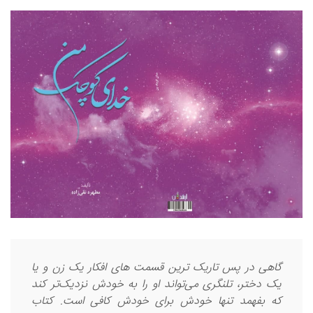
Vivod iz zapoya na domy_emmt Vivod iz zapoya na
domy_emmt گرامی : درخواست استخدام شما با موفقیت انجام شد
ساعت ۱۵:۴۰:۲۷ تاریخ ۱۴۰۵/۵/۱۸
Marcuscoato Marcuscoato گرامی : درخواست استخدام شما با
موفقیت انجام شد ساعت ۱۴:۵۱:۱۹ تاریخ ۱۴۰۵/۵/۱۸
Philiprella Philiprella گرامی : درخواست استخدام شما با موفقیت
انجام شد ساعت ۱۳:۴۶:۵۳ تاریخ ۱۴۰۵/۵/۱۸
گاهی در پس تاریک ترین قسمت های افکار یک زن و یا
یک دختر، تلنگری می‌تواند او را به خودش نزدیک‌تر کند
که بفهمد تنها خودش برای خودش کافی است. کتاب