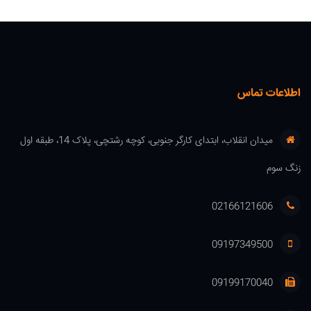
اطلاعات تماس
میدان انقلاب، ابتدای کارگر جنوبی، کوچه رشتچی، پلاک 14، طبقه اول
زنگ سوم
02166121606
09197349500
09199170040