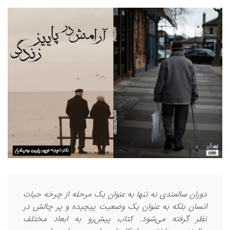
Narkolog na dom_kipt Narkolog na dom_kipt گرامی :
درخواست استخدام شما با موفقیت انجام شد ساعت ۸:۱۴:۱۲ تاریخ
۱۴۰۵/۵/۱۷
Narkolog na dom_idSi Narkolog na dom_idSi گرامی :
درخواست استخدام شما با موفقیت انجام شد ساعت ۴:۵:۴۹ تاریخ
۱۴۰۵/۵/۱۷
Lychshie karnizi_moOl Lychshie karnizi_moOl گرامی :
درخواست استخدام شما با موفقیت انجام شد ساعت ۴:۵:۴۹ تاریخ
۱۴۰۵/۵/۱۷
دوران سالمندی نه تنها به عنوان یک مرحله از چر‌خه حیات
انسان بلکه به عنوان یک وضعیت پیچیده و پر چالش در
نظر گرفته می‌شود. کتاب پیش‌رو به ابعاد مختلف