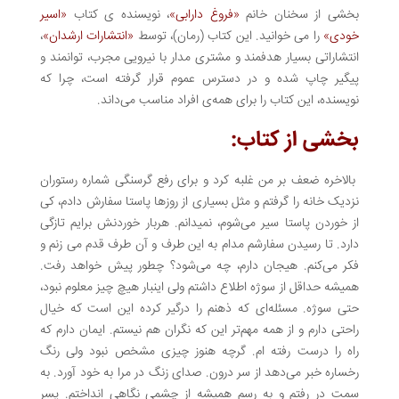
بخشی از سخنان خانم
«فروغ دارابی»
، نویسنده ی کتاب
«اسیر
خودی»
را می خوانید. این کتاب (رمان)، توسط
«انتشارات ارشدان»
،
انتشاراتی بسیار هدفمند و مشتری مدار با نیرویی مجرب، توانمند و
پیگیر چاپ شده و در دسترس عموم قرار گرفته است، چرا که
نویسنده، این کتاب را برای همه‌ی افراد مناسب می‌داند.
بخشی از کتاب:
بالاخره ضعف بر من غلبه کرد و برای رفع گرسنگی شماره رستوران
نزدیک خانه را گرفتم و مثل بسیاری از روزها پاستا سفارش دادم، کی
از خوردن پاستا سیر می‌شوم، نمیدانم. هربار خوردنش برایم تازگی
دارد. تا رسیدن سفارشم مدام به این طرف و آن طرف قدم می زنم و
فکر می‌کنم. هیجان دارم، چه می‌شود؟ چطور پیش خواهد رفت.
همیشه حداقل از سوژه اطلاع داشتم ولی اینبار هیچ چیز معلوم نبود،
حتی سوژه. مسئله‌ای که ذهنم را درگیر کرده این است که خیال
راحتی دارم و از همه مهم‌تر این که نگران هم نیستم. ایمان دارم که
راه را درست رفته ام. گرچه هنوز چیزی مشخص نبود ولی رنگ
رخساره خبر می‌دهد از سر درون. صدای زنگ در مرا به خود آورد. به
سمت در رفتم و به رسم همیشه از چشمی نگاهی انداختم. پسر