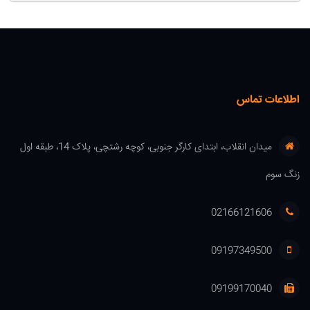
اطلاعات تماس
میدان انقلاب، ابتدای کارگر جنوبی، کوچه رشتچی، پلاک 14، طبقه اول
زنگ سوم
02166121606
09197349500
09199170040