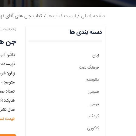
صفحه اصلی
لیست کتاب ها
کتاب جن های آقای ته
وضعیت :
دسته بندی ها
جن ها
ناشر:
آموز
زبان
نویسنده:
ا
فرهنگ لغت
زبان:
فارس
دلنوشته
مترجم:
-
تعداد صف
عمومی
شابک:
978-600-8170-63-1
درسی
سال نشر:
کودک
قیمت نس
کنکوری