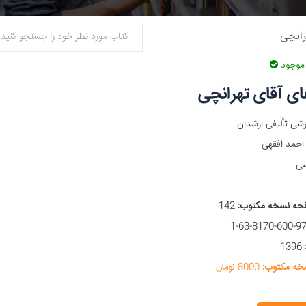
رانچی
موجود
ی آقای تهرانچی
شی تألیفی ارشدان
حمد افقهی
ی
حه نسخه مکتوب:
142
1396
خه مکتوب:
8000 تومان