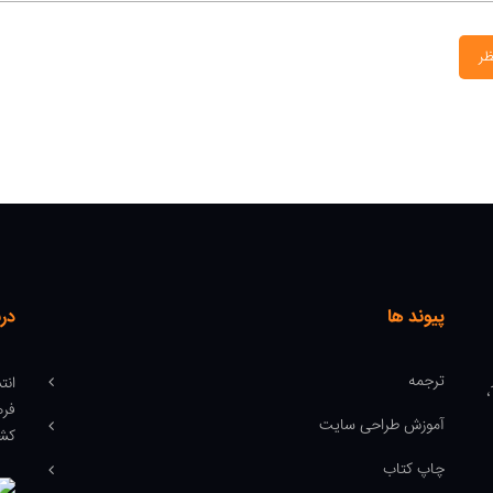
ظر
پیوند ها
درب
ترجمه
انت
میدان انقلاب، ابتدای کارگر جنوبی، کوچه رشتچی، پلاک 14،
فره
آموزش طراحی سایت
کشو
چاپ کتاب