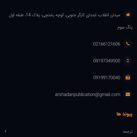
میدان انقلاب، ابتدای کارگر جنوبی، کوچه رشتچی، پلاک 14، طبقه اول
زنگ سوم
02166121606
09197349500
09199170040
arshadanpublication@gmail.com
پیوند ها
ترجمه