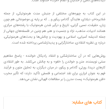
دیدگاه‌های ناشی از خدایان و اعلام «مرگ» خداوند است.
در این کتاب به چهره‌های مختلفی از جنبش سنت هرمنوتیکی، از جمله
شلایرماخر، دیلتای، هایدگر، گادامر، ریکور و... که بر پایه ی موضوعاتی هم چون
زبان، حقیقت، نسبی گرایی، تاریخ و درگیر شدن هرمنوتیک با رشته‌های مرکزی
همانند ادبیات، مذهب، نژاد و جنسیت و هنر، هم چنین در فلسفه‌های جهانی از
جمله اندیشه آسیایی، اسلامی و یهودیت و چالش‌ها و بحث‌های هرمنوتیکی،
درباره ی نظریه انتقادی، ساختارگرایی و پدیدارشناسی پرداخته شده است.
روش‌هایی که در آن ساختارشکنی و انتقاد رادیکال خواننده - پاسخ مفاهیم
سنتی نویسنده، متن و خواندن را «لغو» و به چالش می‌کشد. به طور انتقادی
کارهای دریدا، رورتی، گادامر و ریکور، در میان دیگران، به تحلیل متون و فرآیند
فهم به عنوان ابزاری برای نقد اجتماعی و فلسفی تأکید دارند؛ که تأثیر مخرب
«ظن هرمنوتیک» پست مدرن را بر مطالعات الهیاتی نشان می‌دهد.
کتاب های مشابه: