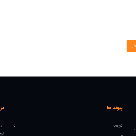
ظر
پیوند ها
درب
ترجمه
انت
میدان انقلاب، ابتدای کارگر جنوبی، کوچه رشتچی، پلاک 14،
فره