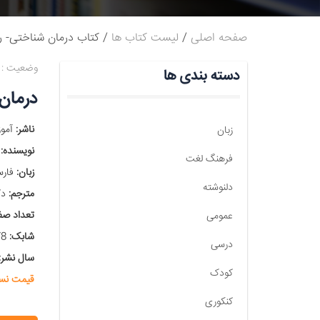
صفحه اصلی
لیست کتاب ها
کتاب درمان شناختی- ر
وضعیت :
دسته بندی ها
درمان 
ناشر:
آموز
زبان
نویسنده:
د
فرهنگ لغت
زبان:
فارس
دلنوشته
مترجم:
دکت
تعداد صف
عمومی
شابک:
978-600-8170-85-3
درسی
سال نشر:
کودک
قیمت نس
کنکوری