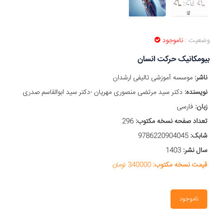
وضعیت :
ناموجود
بیومکانیک حرکت انسان
ناشر:
موسسه آموزشی تالیفی ارشدان
نویسنده:
دکتر سید مرتضی منصوری مهریان -دکتر سید ابوالقاسم صدری
زبان:
فارسی
تعداد صفحه نسخه مکتوب:
296
شابک:
9786220904045
سال نشر:
1403
قیمت نسخه مکتوب:
340000 تومان
ناموجود