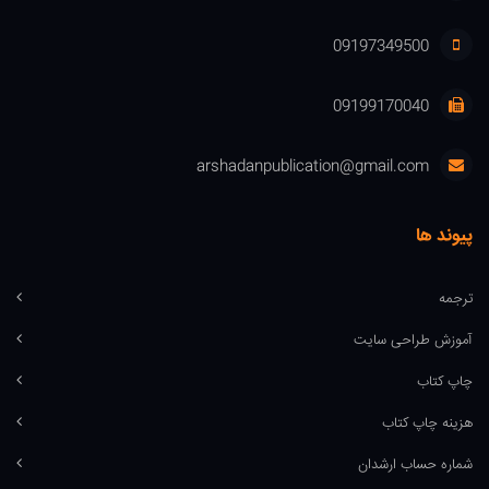
09197349500
09199170040
arshadanpublication@gmail.com
پیوند ها
ترجمه
آموزش طراحی سایت
چاپ کتاب
هزینه چاپ کتاب
شماره حساب ارشدان