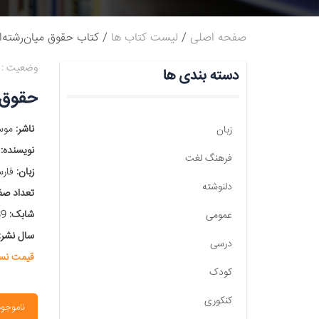
صفحه اصلی
لیست کتاب ها
کتاب حقوق میان‌رشته‌ا
وضعیت :
دسته بندی ها
حقوق م
ناشر:
موسس
زبان
نویسنده:
س
فرهنگ لغت
زبان:
فارس
دلنوشته
تعداد صف
شابک:
9786220918639
عمومی
سال نشر:
درسی
قیمت نس
کودک
کنکوری
ناموجود