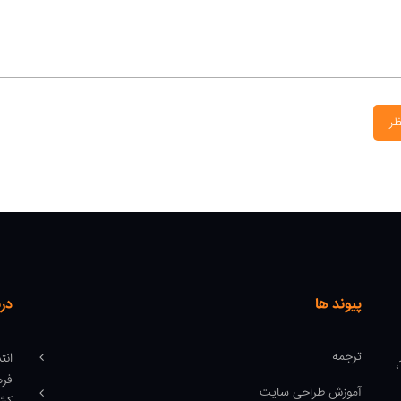
ظر
پیوند ها
درب
ترجمه
انت
میدان انقلاب، ابتدای کارگر جنوبی، کوچه رشتچی، پلاک 14،
فره
آموزش طراحی سایت