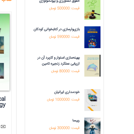
حقوق کشاورزی و بیوتکنولوژی
قیمت: 500000 تومان
بازی‌وارسازی در کتابخوانی کودکان
قیمت: 590000 تومان
بهینه‌سازی استوار و کاربرد آن در
ازریابی عملکرد زنجیره تامین
قیمت: 80000 تومان
خودمداری ایرانیان
نایی با مدل
Dictionary of
cal
قیمت: 1000000 تومان
ی
Architecture
gy
ربیسا
18000 تومان
17000 توم
قیمت: 300000 تومان